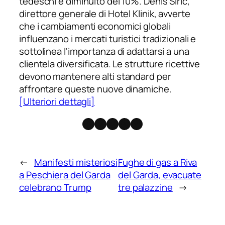
tedeschi è diminuito del 10%. Denis Siric,
direttore generale di Hotel Klinik, avverte
che i cambiamenti economici globali
influenzano i mercati turistici tradizionali e
sottolinea l’importanza di adattarsi a una
clientela diversificata. Le strutture ricettive
devono mantenere alti standard per
affrontare queste nuove dinamiche.
[Ulteriori dettagli]
Facebook
Instagram
X
Threads
Telegram
←
Manifesti misteriosi
Fughe di gas a Riva
a Peschiera del Garda
del Garda, evacuate
celebrano Trump
tre palazzine
→