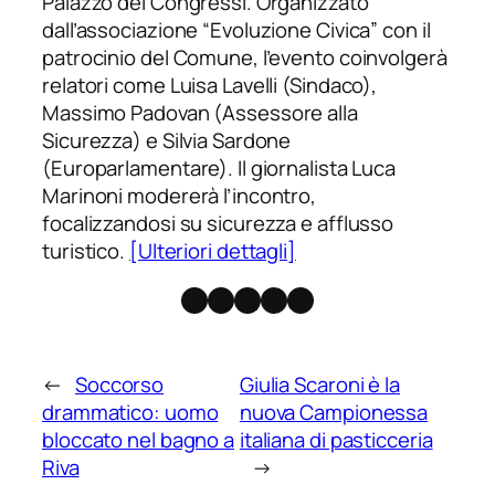
Palazzo dei Congressi. Organizzato
dall’associazione “Evoluzione Civica” con il
patrocinio del Comune, l’evento coinvolgerà
relatori come Luisa Lavelli (Sindaco),
Massimo Padovan (Assessore alla
Sicurezza) e Silvia Sardone
(Europarlamentare). Il giornalista Luca
Marinoni modererà l’incontro,
focalizzandosi su sicurezza e afflusso
turistico.
[Ulteriori dettagli]
Facebook
Instagram
X
Threads
Telegram
←
Soccorso
Giulia Scaroni è la
drammatico: uomo
nuova Campionessa
bloccato nel bagno a
italiana di pasticceria
Riva
→