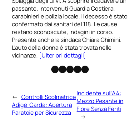
Spiaggia degli Ulivi. A scoprire il cadavere un
passante. Intervenuti Guardia Costiera,
carabinieri e polizia locale, il decesso è stato
confermato dai sanitari del 118. Le cause
restano sconosciute, indagini in corso.
Presente anche la sindaca Chiara Chimini.
L’auto della donna è stata trovata nelle
vicinanze.
[Ulteriori dettagli]
Facebook
Instagram
X
Threads
Telegram
Incidente sull’A4:
←
Controlli Scolmatrice
Mezzo Pesante in
Adige-Garda: Apertura
Fiore Senza Feriti
Paratoie per Sicurezza
→