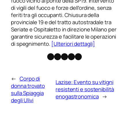
fuoco vicino al ponte della SP19. Intervento
di vigili del fuoco e forze dell’ordine, senza
feriti tra gli occupanti. Chiusura della
provinciale 19 e del tratto autostradale tra
Seriate e Ospitaletto in direzione Milano per
garantire sicurezza e facilitare le operazioni
di spegnimento.
[Ulteriori dettagli]
Facebook
Instagram
X
Threads
Telegram
←
Corpo di
Lazise: Evento su vitigni
donna trovato
resistenti e sostenibilità
sulla Spiaggia
enogastronomica
→
degli Ulivi