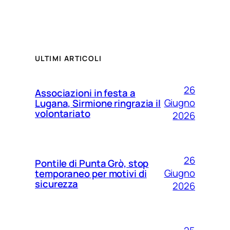
ULTIMI ARTICOLI
26
Associazioni in festa a
Giugno
Lugana, Sirmione ringrazia il
volontariato
2026
26
Pontile di Punta Grò, stop
Giugno
temporaneo per motivi di
sicurezza
2026