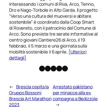
interessando i comuni di Riva, Arco, Tenno,
Dro e Nago-Torbole in Alto Garda. Il progetto
“Verso una cultura del muoversi e abitare
sostenibile” è coordinato dalla Coop Smart
di Rovereto, con il patrocinio del Comune di
Arco. Sono previste tre serate informative al
centro giovani Cantiere26 di Arco, il 19
febbraio, il 5 marzo e una giornata sulla
mobilità sostenibile il 6 aprile.
[Ulteriori
dettagli]
Facebook
Instagram
X
Threads
Telegram
←
Brescia ospita la
Arrestato pakistano
Gruppo Bossoni
per minacce alla ex
Brescia Art Marathon
compagna a Bedizzole
2023
→