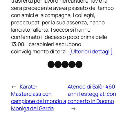
trasferta per lavoro nel cantiere Tav e la
sera precedente aveva passato del tempo
con amici e la compagna. I colleghi,
preoccupati per la sua assenza, hanno
lanciato l’allerta. I soccorsi hanno
confermato il decesso poco prima delle
13:00. I carabinieri escludono
coinvolgimento di terzi.
[Ulteriori dettagli]
Facebook
Instagram
X
Threads
Telegram
←
Karate:
Ateneo di Salò: 460
Masterclass con
anni festeggiati con
campione del mondo a
concerto in Duomo
Moniga del Garda
→