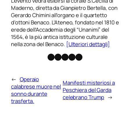
L’evento vedrà esibirsi la corale S.Cecilia di
Maderno, diretta da Gianpietro Bertella, con
Gerardo Chimini all’organo e il quartetto
d’ottoni Benaco. L’Ateneo, fondato nel 1810 e
erede dell’Accademia degli “Unanimi” del
1564, è la più antica istituzione culturale
nella zona del Benaco.
[Ulteriori dettagli]
Facebook
Instagram
X
Threads
Telegram
←
Operaio
Manifesti misteriosi a
calabrese muore nel
Peschiera del Garda
sonno durante
celebrano Trump
→
trasferta.