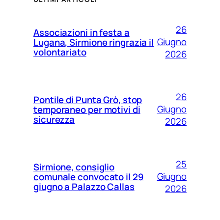
26
Associazioni in festa a
Giugno
Lugana, Sirmione ringrazia il
volontariato
2026
26
Pontile di Punta Grò, stop
Giugno
temporaneo per motivi di
sicurezza
2026
25
Sirmione, consiglio
Giugno
comunale convocato il 29
giugno a Palazzo Callas
2026