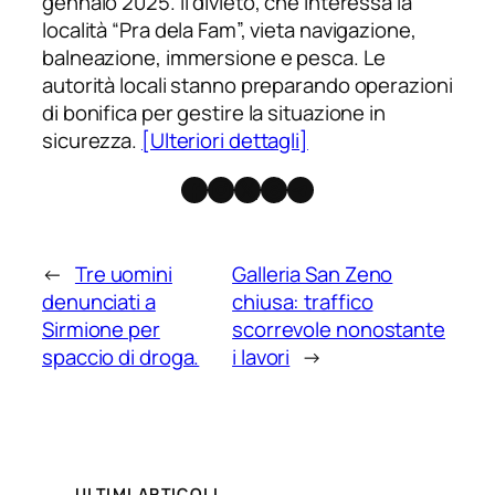
gennaio 2025. Il divieto, che interessa la
località “Pra dela Fam”, vieta navigazione,
balneazione, immersione e pesca. Le
autorità locali stanno preparando operazioni
di bonifica per gestire la situazione in
sicurezza.
[Ulteriori dettagli]
Facebook
Instagram
X
Threads
Telegram
←
Tre uomini
Galleria San Zeno
denunciati a
chiusa: traffico
Sirmione per
scorrevole nonostante
spaccio di droga.
i lavori
→
ULTIMI ARTICOLI