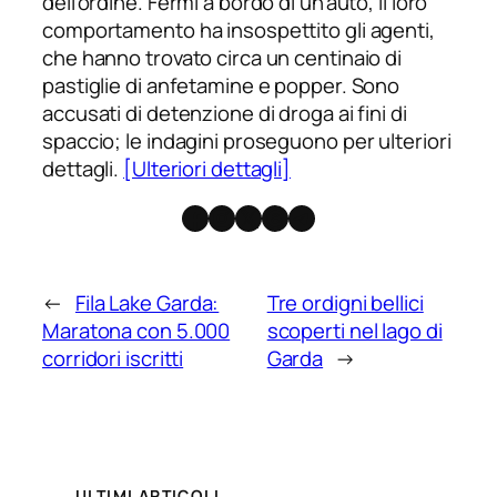
dell’ordine. Fermi a bordo di un’auto, il loro
comportamento ha insospettito gli agenti,
che hanno trovato circa un centinaio di
pastiglie di anfetamine e popper. Sono
accusati di detenzione di droga ai fini di
spaccio; le indagini proseguono per ulteriori
dettagli.
[Ulteriori dettagli]
Facebook
Instagram
X
Threads
Telegram
←
Fila Lake Garda:
Tre ordigni bellici
Maratona con 5.000
scoperti nel lago di
corridori iscritti
Garda
→
ULTIMI ARTICOLI